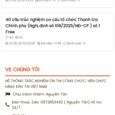
21:53 21/12/2025
Đã xem: 111
Bình luận: 0
40 câu trắc nghiệm cơ cấu tổ chức Thanh tra
Chính phủ (Nghị định số 109/2025/NĐ-CP ) số 1
Free
40
40
22:38 20/12/2025
Đã xem: 1748
Bình luận: 0
VỀ CHÚNG TÔI
HỆ THỐNG TRẮC NGHIỆM ÔN THI CÔNG CHỨC, VIÊN CHỨC
HÀNG ĐẦU TẠI VIỆT NAM
Chịu trách nhiệm:
Nguyễn Tân
Điện thoại:
Zalo: 0973653492 ( Nguyễn Tân) Hỗ trợ
24/7