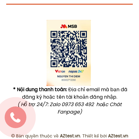
Click vào
đây
để tham khảo học phí
* Nội dung thanh toán:
Địa chỉ email mà bạn đã
đăng ký hoặc tên tài khoản đăng nhập.
( Hỗ trợ 24/7: Zalo 0973 653 492 hoặc Chát
Fanpage)
© Bản quyền thuộc về
AZtest.vn
. Thiết kế bởi
AZtest.vn