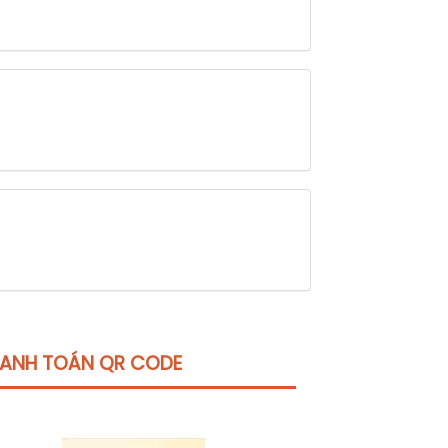
ANH TOÁN QR CODE
Click vào
đây
để tham khảo học phí