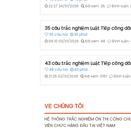
22:27 24/01/2026
Đã xem: 26
Bình luận: 
35 câu trắc nghiệm Luật Tiếp công dân
35
câu hỏi
35
phút
09:10 03/01/2026
Đã xem: 46
Bình luận:
43 câu trắc nghiệm Luật Tiếp công dân
48
câu hỏi
43
phút
21:25 02/01/2026
Đã xem: 1051
Bình luận
VỀ CHÚNG TÔI
HỆ THỐNG TRẮC NGHIỆM ÔN THI CÔNG CH
VIÊN CHỨC HÀNG ĐẦU TẠI VIỆT NAM