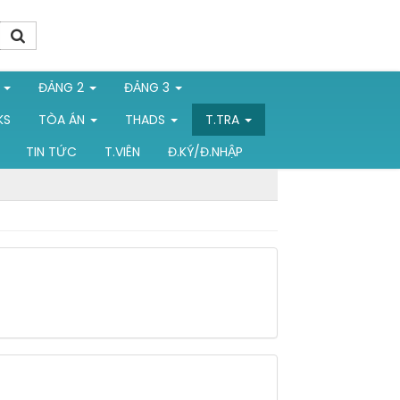
1
ĐẢNG 2
ĐẢNG 3
KS
TÒA ÁN
THADS
T.TRA
TIN TỨC
T.VIÊN
Đ.KÝ/Đ.NHẬP