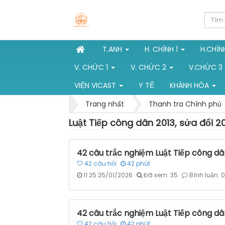
T.ANH
H. CHÍNH 1
H.CHÍN
V. CHỨC 1
V. CHỨC 2
V.CHỨC 3
VIỆN VICAST
Y TẾ
KHÁNH HÒA
Trang nhất
Thanh tra Chính phủ
Luật Tiếp công dân 2013, sửa đổi 2
42 câu trắc nghiệm Luật Tiếp công dân
42
câu hỏi
42
phút
11:25 25/01/2026
Đã xem: 35
Bình luận: 0
42 câu trắc nghiệm Luật Tiếp công dân
42
câu hỏi
42
phút