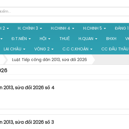
H 2
H. CHÍNH 3
H.CHINH 4
H.CHINH 5
ĐẢNG 
Đ.T.NIÊN
HỘI
THUẾ
H.QUAN
BHXH
V
LAI CHÂU
VÒNG 2
C.C C.KHOÁN
CC ĐẤU THẦU
Luật Tiếp công dân 2013, sửa đổi 2026
026
 2013, sửa đổi 2026 số 4
 2013, sửa đổi 2026 số 3