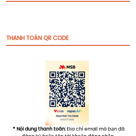
THANH TOÁN QR CODE
Click vào
đây
để tham khảo học phí
* Nội dung thanh toán:
Địa chỉ email mà bạn đã