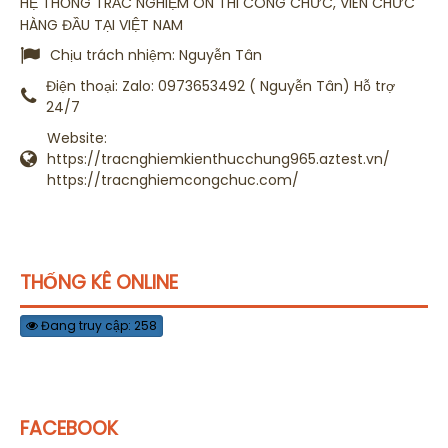
HỆ THỐNG TRẮC NGHIỆM ÔN THI CÔNG CHỨC, VIÊN CHỨC
HÀNG ĐẦU TẠI VIỆT NAM
Chịu trách nhiệm:
Nguyễn Tân
Điện thoại:
Zalo: 0973653492 ( Nguyễn Tân) Hỗ trợ
24/7
Website:
https://tracnghiemkienthucchung965.aztest.vn/
https://tracnghiemcongchuc.com/
THỐNG KÊ ONLINE
Đang truy cập: 258
FACEBOOK