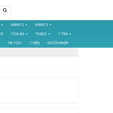
1
ĐẢNG 2
ĐẢNG 3
KS
TÒA ÁN
THADS
T.TRA
TIN TỨC
T.VIÊN
Đ.KÝ/Đ.NHẬP