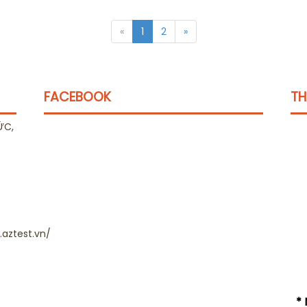
«
1
2
»
FACEBOOK
TH
ỨC,
aztest.vn/
* 