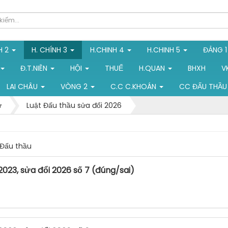
H 2
H. CHÍNH 3
H.CHINH 4
H.CHINH 5
ĐẢNG 
Đ.T.NIÊN
HỘI
THUẾ
H.QUAN
BHXH
V
LAI CHÂU
VÒNG 2
C.C C.KHOÁN
CC ĐẤU THẦU
ư
Luật Đấu thầu sửa đổi 2026
Đấu thầu
2023, sửa đổi 2026 số 7 (đúng/sai)