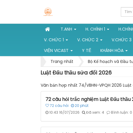
T.ANH
H. CHÍNH 1
H.CHÍN
V. CHỨC 1
V. CHỨC 2
V.CHỨC 3
VIỆN VICAST
Y TẾ
KHÁNH HÒA
Trang nhất
Bộ Kế hoạch và Đầu t
Luật Đấu thầu sửa đổi 2026
Văn bản hợp nhất 74/VBHN-VPQH 2026 Luật 
72 câu hỏi trắc nghiệm Luật Đấu thầu 
72
câu hỏi
20
phút
10:43 16/07/2026
Đã xem: 4
Bình luận: 0