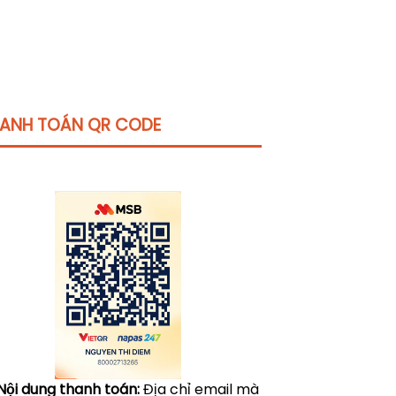
ANH TOÁN QR CODE
Click vào
đây
để tham khảo học phí
Nội dung thanh toán:
Địa chỉ email mà