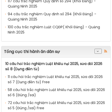
117 câu trắc nghiệm Quy định số 294 (Khối Đảng) -
Quảng Ninh 2025
94 câu trắc nghiệm Quy định số 294 (Khối Đảng) -
Quảng Ninh 2025
100 câu trắc nghiệm Luật CQĐP( Khối Đảng) - Quảng
Ninh 2025
Tổng cục thi hành án dân sự
10 câu hỏi trắc nghiệm Luật khiếu nại 2025, sửa đổi 2026
số 8 (Dạng điền từ)
11 câu hỏi trắc nghiệm Luật khiếu nại 2025, sửa đổi 2026
số 7 (Dạng điền từ) Free
58 câu hỏi trắc nghiệm Luật khiếu nại 2025, sửa đổi 2026
số 6 (Đúng /sai)
72 câu hỏi trắc nghiệm Luật khiếu nại 2025, sửa đổi 2026
số 5 (Đúng /sai) Free