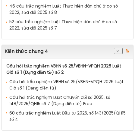
46 câu trắc nghiệm Luật Thực hiện dân chủ ở cơ sở
2022, sửa đổi 2025 số 8
52 câu trắc nghiệm Luật Thực hiện dân chủ ở cơ sở
2022, sửa đổi 2025 số 7
Kiến thức chung 4
Câu hỏi trắc nghiệm VBHN số 25/VBHN-VPQH 2026 Luật
Giá số 1 (Dạng điền từ) số 2
Câu hỏi trắc nghiệm VBHN số 25/VBHN-VPQH 2026 Luật
Giá số 1 (Dạng điền từ)
Câu hỏi trắc nghiệm Luật Chuyển đổi số 2025, số
148/2025/QH15 số 7 (Dạng điền từ) Free
60 câu trắc nghiệm Luật Đầu tư 2025, số 143/2025/QH15
số 4