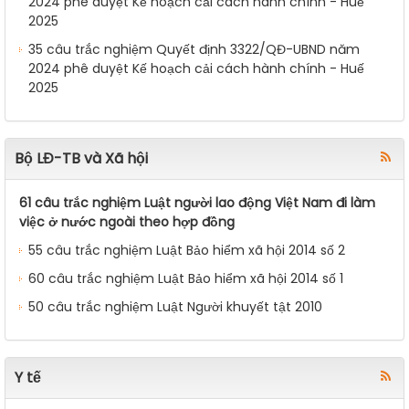
2024 phê duyệt Kế hoạch cải cách hành chính - Huế
2025
35 câu trắc nghiệm Quyết định 3322/QĐ-UBND năm
2024 phê duyệt Kế hoạch cải cách hành chính - Huế
2025
Bộ LĐ-TB và Xã hội
61 câu trắc nghiệm Luật người lao động Việt Nam đi làm
việc ở nước ngoài theo hợp đồng
55 câu trắc nghiệm Luật Bảo hiểm xã hội 2014 số 2
60 câu trắc nghiệm Luật Bảo hiểm xã hội 2014 số 1
50 câu trắc nghiệm Luật Người khuyết tật 2010
Y tế