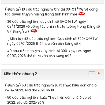
( Điền từ) 16 câu trắc nghiệm Chỉ thị 30-CT/TW về công
tác tuyên truyền miệng trong tình hình mới
36 câu trắc nghiệm quy định số 19-QĐ/TW ngày
08/4/2026 về công tác chính trị, tư tưởng trong Đảng số
5 ( Đúng/sai)
( Điền từ) 48 câu trắc nghiệm Quy định số 399-QĐ/TW,
ngày 09/01/2026 thể thức văn bản Đảng số 4
49 câu trắc nghiệm Quy định số 399-QĐ/TW, ngày
09/01/2026 thể thức văn bản Đảng số 3
Kiến thức chung 2
( Điền từ) 50 câu trắc nghiệm Luật Thực hiện dân chủ ở
cơ sở 2022, sửa đổi 2025 số 10
50 câu trắc nghiệm Luật Thực hiện dân chủ ở cơ sở
2022, sửa đổi 2025 số 9