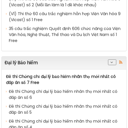
(Vicast) số 2 (Mỗi lần làm là 1 đề khác nhau)
(V1) Thi thử 60 câu trắc nghiệm hỗn hợp Viện Văn hóa 9
(Vicast) số 1 Free
35 câu trắc nghiệm Quyết định 606 chức năng của Viện
Văn hóa, Nghệ thuật, Thể thao và Du lịch Việt Nam số 1
Free
Đại lý Bảo hiểm
Đề thi Chứng chỉ đại lý bảo hiểm nhân thọ mới nhất có
đáp án số 7 Free
Đề thi Chứng chỉ đại lý bảo hiểm nhân thọ mới nhất có
đáp án số 6
Đề thi Chứng chỉ đại lý bảo hiểm nhân thọ mới nhất có
đáp án số 5
Đề thi Chứng chỉ đại lý bảo hiểm nhân thọ mới nhất có
đáp án số 4