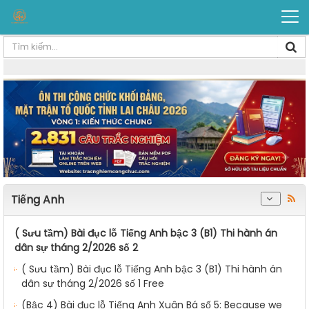
Tiếng Anh
( Sưu tầm) Bài đục lỗ Tiếng Anh bậc 3 (B1) Thi hành án
dân sự tháng 2/2026 số 2
( Sưu tầm) Bài đục lỗ Tiếng Anh bậc 3 (B1) Thi hành án
dân sự tháng 2/2026 số 1 Free
(Bậc 4) Bài đục lỗ Tiếng Anh Xuân Bá số 5: Because we