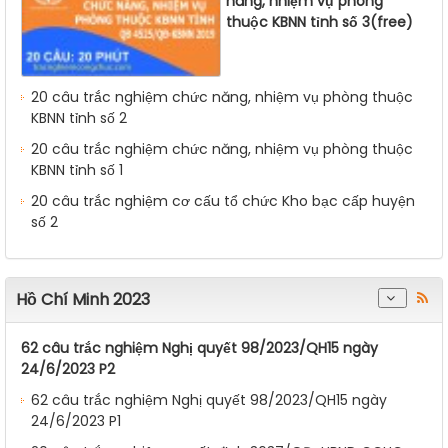
năng, nhiệm vụ phòng
thuộc KBNN tỉnh số 3(free)
20 câu trắc nghiệm chức năng, nhiệm vụ phòng thuộc
KBNN tỉnh số 2
20 câu trắc nghiệm chức năng, nhiệm vụ phòng thuộc
KBNN tỉnh số 1
20 câu trắc nghiệm cơ cấu tổ chức Kho bạc cấp huyện
số 2
Hồ Chí Minh 2023
62 câu trắc nghiệm Nghị quyết 98/2023/QH15 ngày
24/6/2023 P2
62 câu trắc nghiệm Nghị quyết 98/2023/QH15 ngày
24/6/2023 P1