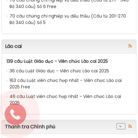
70 câu chứng chỉ nghiệp vụ đấu thầu (Câu từ 271 - 340
Bộ 340 câu) Số 6 Free
70 câu chứng chỉ nghiệp vụ đấu thầu (Câu từ 201-270
Bộ 340 câu) Số 5
Lào cai
139 câu Luật Giáo dục - Viên chức Lào cai 2025
36 câu Luật Giáo dục - Viên chức Lào cai 2025
163 câu Luật viên chức hợp nhất - Viên chức Lào cai
2025 Free
46 câu Luật viên chức hợp nhất - Viên chức Lào cai
2025
Thanh tra Chính phủ