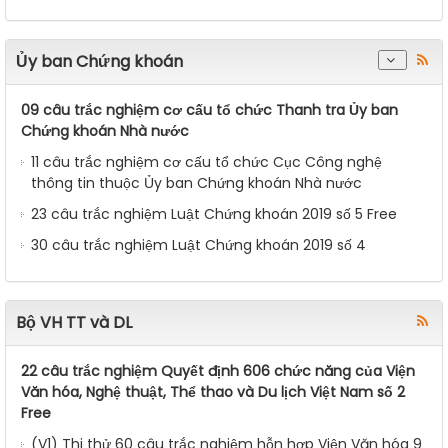
Ủy ban Chứng khoán
09 câu trắc nghiệm cơ cấu tổ chức Thanh tra Ủy ban
Chứng khoán Nhà nước
11 câu trắc nghiệm cơ cấu tổ chức Cục Công nghệ
thông tin thuộc Ủy ban Chứng khoán Nhà nước
23 câu trắc nghiệm Luật Chứng khoán 2019 số 5 Free
30 câu trắc nghiệm Luật Chứng khoán 2019 số 4
Bộ VH TT và DL
22 câu trắc nghiệm Quyết định 606 chức năng của Viện
Văn hóa, Nghệ thuật, Thể thao và Du lịch Việt Nam số 2
Free
(V1) Thi thử 60 câu trắc nghiệm hỗn hợp Viện Văn hóa 9