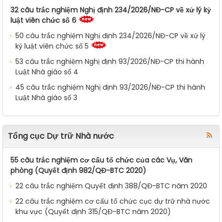
32 câu trắc nghiệm Nghị định 234/2026/NĐ-CP về xử lý kỷ
luật viên chức số 6
50 câu trắc nghiệm Nghị định 234/2026/NĐ-CP về xử lý
kỷ luật viên chức số 5
53 câu trắc nghiệm Nghị định 93/2026/NĐ-CP thi hành
Luật Nhà giáo số 4
45 câu trắc nghiệm Nghị định 93/2026/NĐ-CP thi hành
Luật Nhà giáo số 3
Tổng cục Dự trữ Nhà nước
55 câu trắc nghiệm cơ cấu tổ chức của các Vụ, Văn
phòng (Quyết định 982/QĐ-BTC 2020)
22 câu trắc nghiệm Quyết định 388/QĐ-BTC năm 2020
22 câu trắc nghiệm cơ cấu tổ chức cục dự trữ nhà nước
khu vực (Quyết định 315/QĐ-BTC năm 2020)